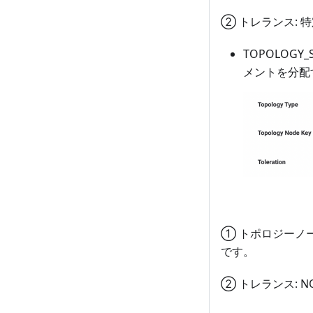
② トレランス:
TOPOLOG
メントを分配
① トポロジーノ
です。
② トレランス: N