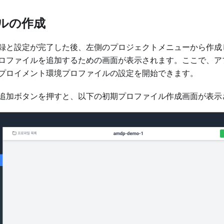
ルの作成
録と設定が完了した後、左側のプロジェクトメニューから作成
ロファイルを追加するための画面が表示されます。ここで、ア
プロイメント環境プロファイルの設定を開始できます。
追加ボタンを押すと、以下の初期プロファイル作成画面が表示