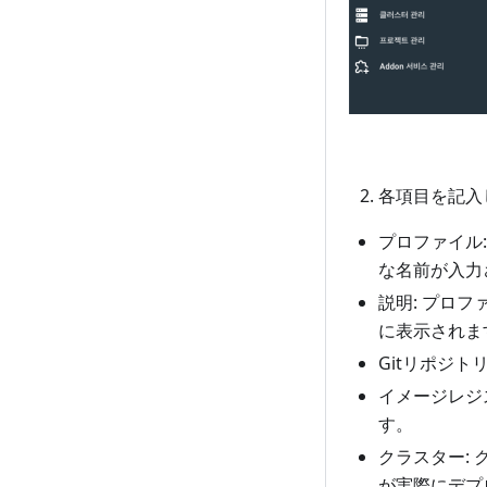
各項目を記入
プロファイル
な名前が入力
説明: プロ
に表示されま
Gitリポジ
イメージレジ
す。
クラスター:
が実際にデプ