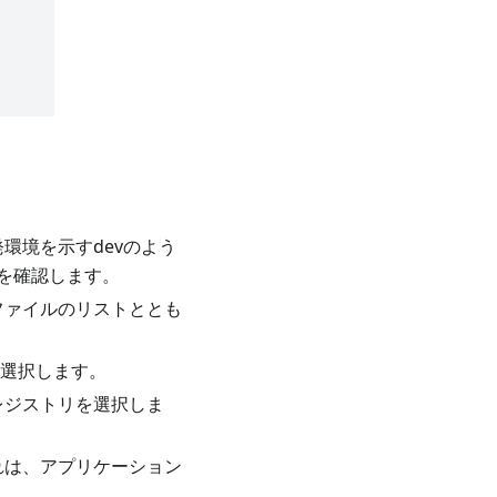
環境を示すdevのよう
を確認します。
ファイルのリストととも
を選択します。
レジストリを選択しま
れは、アプリケーション