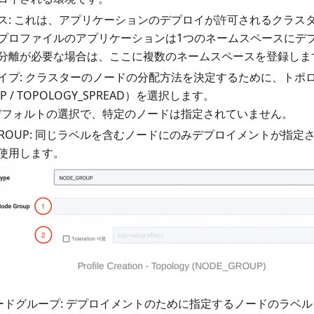
ス: これは、アプリケーションのデプロイが許可されるクラス
プロファイルのアプリケーションは1つのネームスペースにデ
分離が必要な場合は、ここに複数のネームスペースを登録しま
イプ: クラスターのノードの分配方法を決定するために、トポロジ
UP / TOPOLOGY_SPREAD）を選択します。
: デフォルトの選択で、特定のノードは指定されていません。
_GROUP: 同じラベルを含むノードにのみデプロイメントが指
使用します。
ードグループ: デプロイメントのために指定するノードのラベ