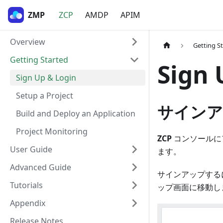
ZMP
ZCP
AMDP
APIM
Overview
Getting S
Getting Started
Sign 
Sign Up & Login
Setup a Project
サインア
Build and Deploy an Application
Project Monitoring
ZCP
コンソールに
User Guide
ます。
Advanced Guide
サインアップする
Tutorials
ップ画面に移動し
Appendix
Release Notes