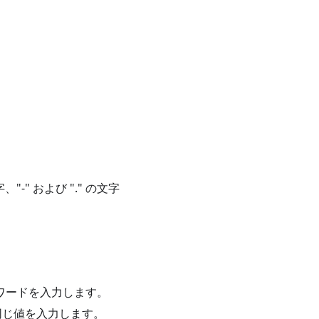
" および "." の文字
スワードを入力します。
同じ値を入力します。