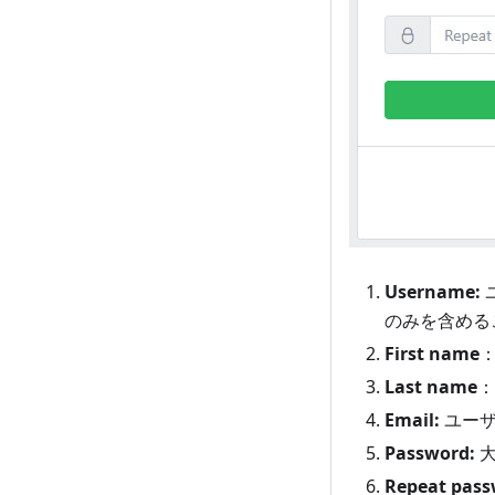
Username:
のみを含める
First name
Last name
：
Email:
ユーザ
Password:
大
Repeat pass