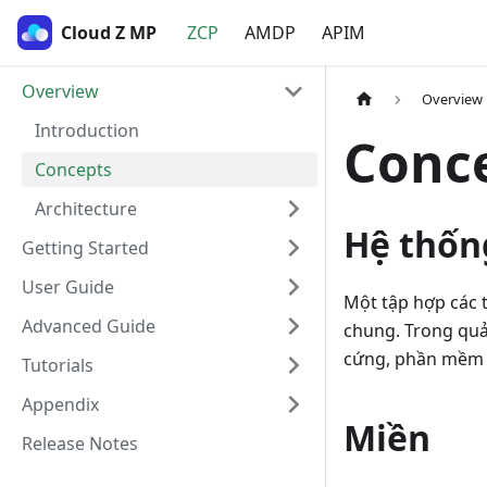
Cloud Z MP
ZCP
AMDP
APIM
Overview
Overview
Introduction
Conc
Concepts
Architecture
Hệ thốn
Getting Started
User Guide
Một tập hợp các 
Advanced Guide
chung. Trong quả
cứng, phần mềm v
Tutorials
Appendix
Miền
Release Notes